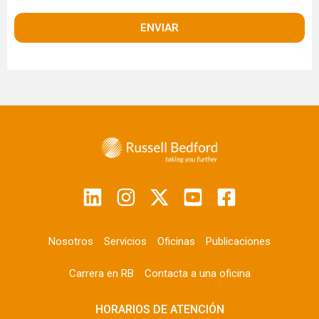
c
ri
n
t
o
a
)
r
(
O
b
li
g
a
t
o
ri
o
)
Nosotros
Servicios
Oficinas
Publicaciones
Carrera en RB
Contacta a una oficina
HORARIOS DE ATENCIÓN