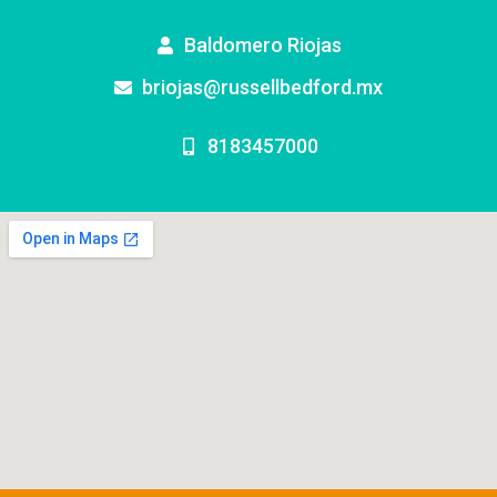
Baldomero Riojas
briojas@russellbedford.mx
8183457000