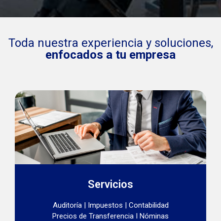
Somos una Firma todo-en-uno: todas las soluciones
contables, fiscales, legales y tecnología en un solo lugar.
Estamos dentro de las 10 principales Firmas en México,
Toda nuestra experiencia y soluciones,
ofreciendo soluciones integrales de negocio para su
empresa.
enfocados a tu empresa
Servicios
Auditoría | Impuestos | Contabilidad
Precios de Transferencia I Nóminas