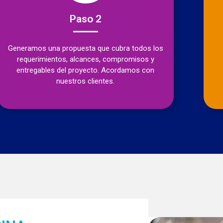
Paso 2
Generamos una propuesta que cubra todos los
requerimientos, alcances, compromisos y
entregables del proyecto. Acordamos con
nuestros clientes.