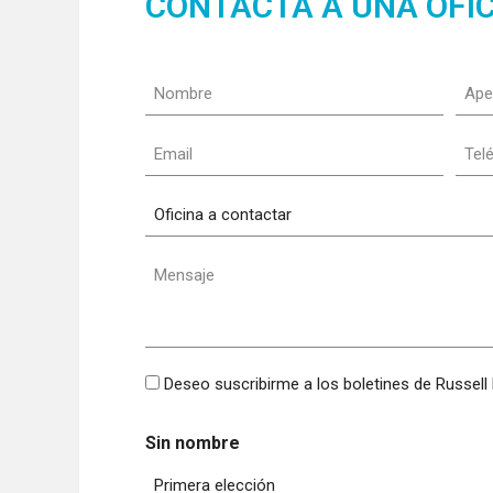
CONTACTA A UNA OFI
Nombre
Apel
(Obligatorio)
(Obli
Email
Tel
(Obligatorio)
(Obli
Oficina
a
contactar
Mensaje
(Obligatorio)
Boletín
Deseo suscribirme a los boletines de Russell
Sin nombre