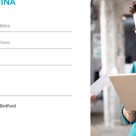
CINA
lidos
gatorio)
éfono
gatorio)
 Bedford