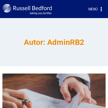
MENÚ
Autor: AdminRB2