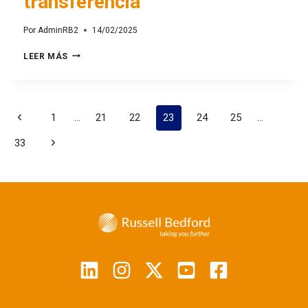
transferencia
Por
AdminRB2
14/02/2025
LEER MÁS
1
…
21
22
23
24
25
…
33