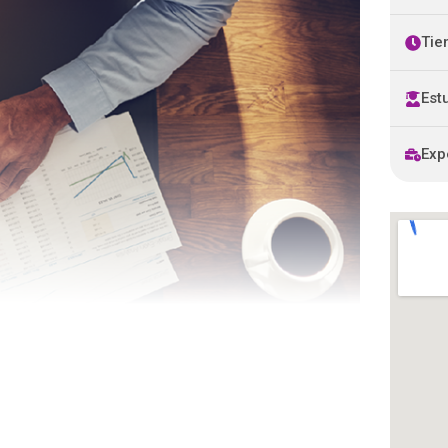
Tie
Est
Exp