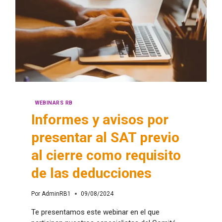
WEBINARS RB
Informes y avisos por
presentar al SAT previo
al cierre como requisito
de las deducciones
Por
AdminRB1
09/08/2024
Te presentamos este webinar en el que