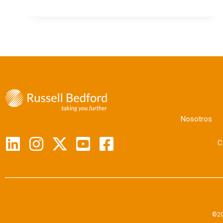
Nosotros
C
©20