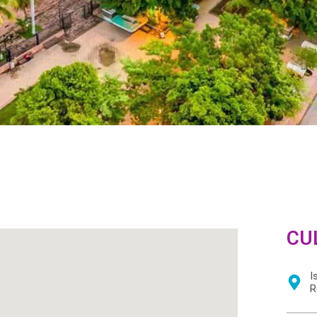
CU
I
R