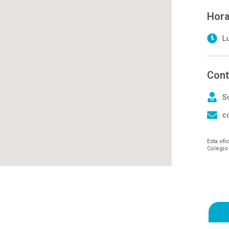
Hora
L
Cont
S
c
Esta ofi
Colegio