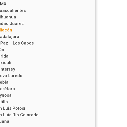
DMX
uascalientes
ihuahua
udad Juárez
liacán
adalajara
 Paz – Los Cabos
ón
rida
xicali
nterrey
evo Laredo
ebla
erétaro
ynosa
tillo
n Luis Potosí
n Luis Río Colorado
juana