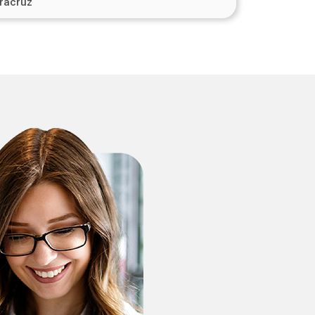
racruz