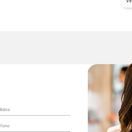
Ve
lidos
(Obligatorio)
éfono
(Obligatorio)