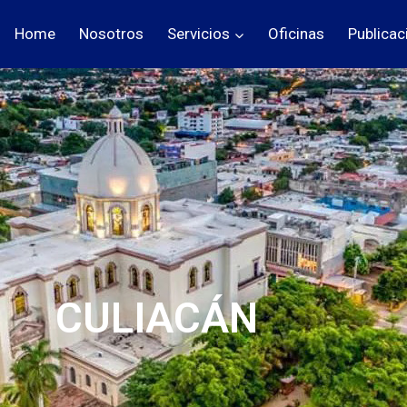
Home
Nosotros
Servicios
Oficinas
Publicac
CULIACÁN