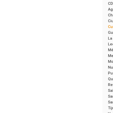
C
Ag
Ch
Ci
Cu
Gu
La
Le
Mé
Me
Mo
Nu
Pu
Qu
Re
Sal
Sa
Sa
Ti