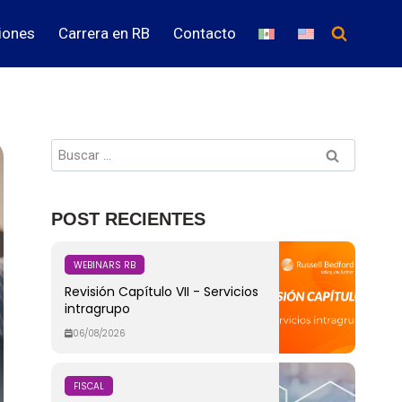
iones
Carrera en RB
Contacto
POST RECIENTES
WEBINARS RB
Revisión Capítulo VII - Servicios
intragrupo
06/08/2026
FISCAL