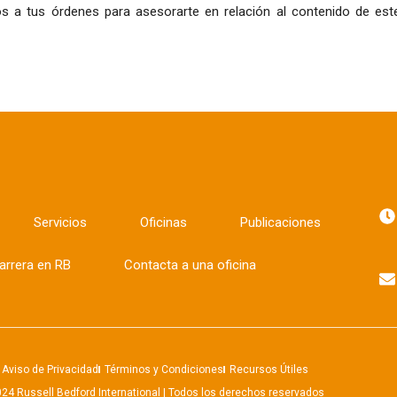
s a tus órdenes para asesorarte en relación al contenido de est
Servicios
Oficinas
Publicaciones
arrera en RB
Contacta a una oficina
Aviso de Privacidad
Términos y Condiciones
Recursos Útiles
24 Russell Bedford International | Todos los derechos reservados