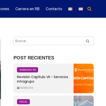
iones
Carrera en RB
Contacto
POST RECIENTES
WEBINARS RB
Revisión Capítulo VII - Servicios
intragrupo
06/08/2026
FISCAL