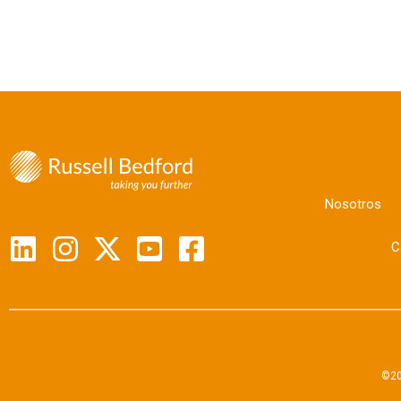
Nosotros
C
©20