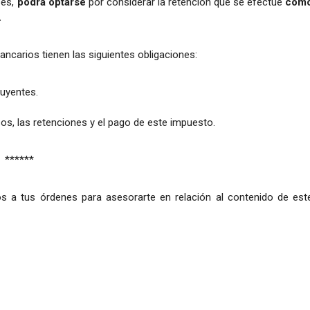
ses,
podrá optarse
por considerar la retención que se efectúe
com
.
ncarios tienen las siguientes obligaciones:
buyentes.
s, las retenciones y el pago de este impuesto.
******
s a tus órdenes para asesorarte en relación al contenido de est