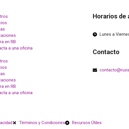
Horarios de 
tros
cios
nas
Lunes a Viernes
caciones
ra en RB
cta a una oficina
Contacto
tros
cios
contacto@russ
nas
caciones
ra en RB
cta a una oficina
vacidad
Términos y Condiciones
Recursos Útiles