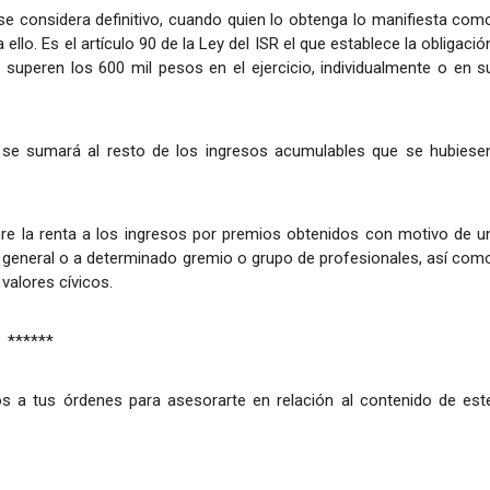
se considera definitivo, cuando quien lo obtenga lo manifiesta com
llo. Es el artículo 90 de la Ley del ISR el que establece la obligació
superen los 600 mil pesos en el ejercicio, individualmente o en s
 se sumará al resto de los ingresos acumulables que se hubiese
bre la renta a los ingresos por premios obtenidos con motivo de u
o en general o a determinado gremio o grupo de profesionales, así com
valores cívicos.
******
s a tus órdenes para asesorarte en relación al contenido de est