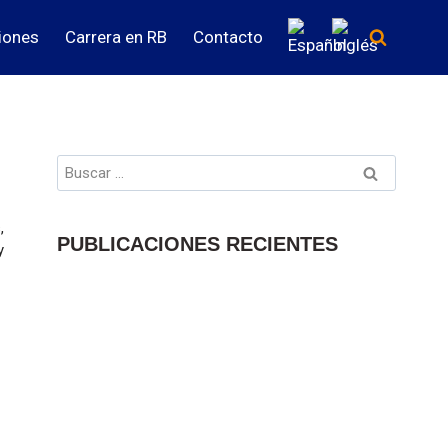
iones
Carrera en RB
Contacto
,
PUBLICACIONES RECIENTES
y
WEBINARS RB
Revisión Capítulo VII - Servicios
intragrupo
06/08/2026
FISCAL