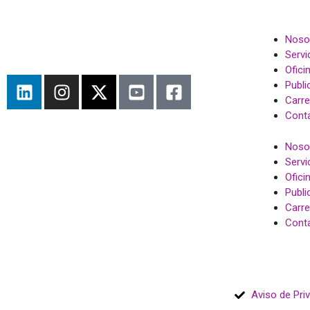
Noso
Servi
Ofici
Publi
Carre
Conta
Noso
Servi
Ofici
Publi
Carre
Conta
Aviso de Pri