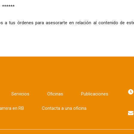
******
s a tus órdenes para asesorarte en relación al contenido de est
Servicios
Oficinas
Publicaciones
arrera en RB
Contacta a una oficina