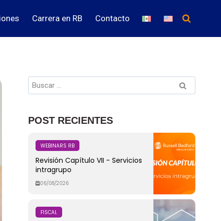
iones
Carrera en RB
Contacto
POST RECIENTES
WEBINARS RB
Revisión Capítulo VII - Servicios
intragrupo
06/08/2026
FISCAL