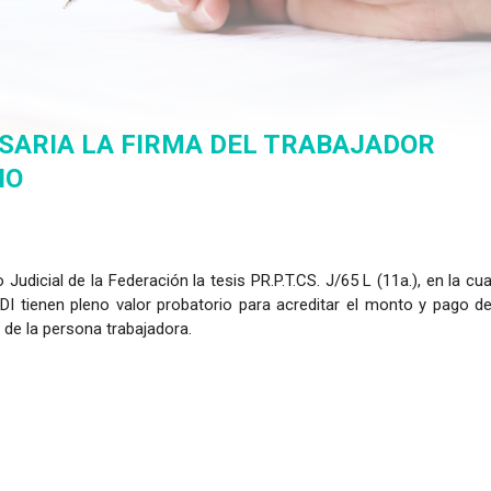
ESARIA LA FIRMA DEL TRABAJADOR
IO
dicial de la Federación la tesis PR.P.T.CS. J/65 L (11a.), en la cua
I tienen pleno valor probatorio para acreditar el monto y pago de
a de la persona trabajadora.