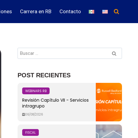
iones
Carrera en RB
Contacto
POST RECIENTES
WEBINARS RB
Revisión Capítulo VII - Servicios
intragrupo
06/08/2026
FISCAL