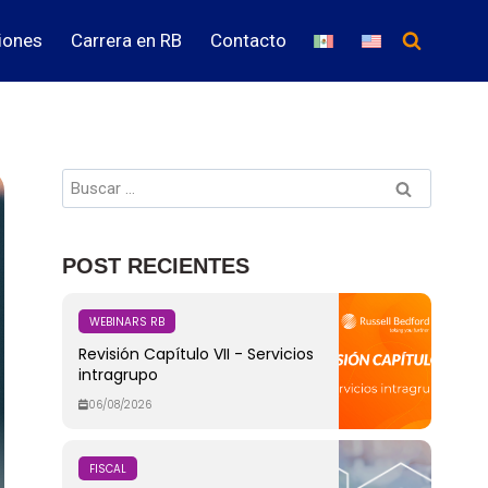
iones
Carrera en RB
Contacto
POST RECIENTES
WEBINARS RB
Revisión Capítulo VII - Servicios
intragrupo
06/08/2026
FISCAL