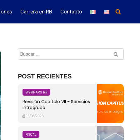
iones
Carrera en RB
Contacto
POST RECIENTES
WEBINARS RB
Revisión Capítulo VII - Servicios
intragrupo
06/08/2026
FISCAL