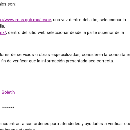
ales son:
p://www.imss.gob.mx/icsoe
, una vez dentro del sitio, seleccionar la
la.
mx/
, dentro del sitio web seleccionar desde la parte superior de la
dores de servicios u obras especializadas, consideren la consulta e
 fin de verificar que la información presentada sea correcta.
Boletín
******
ncuentran a sus órdenes para atenderles y ayudarles a verificar qu
ar inconsistencias.