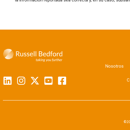
Nosotros
C
©20