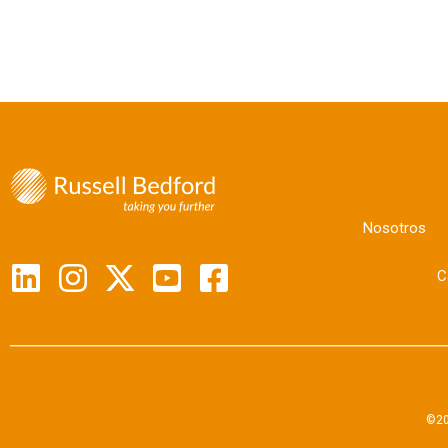
Nosotros
C
©20