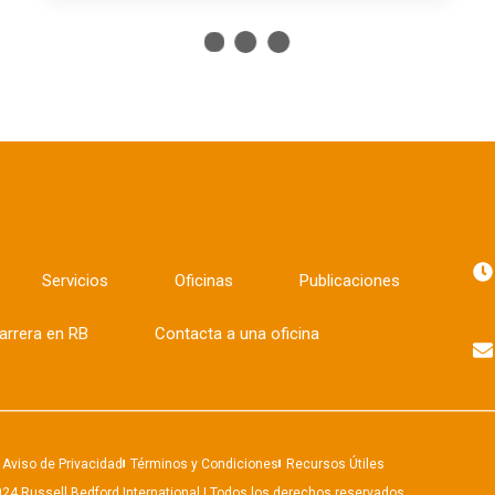
Servicios
Oficinas
Publicaciones
arrera en RB
Contacta a una oficina
Aviso de Privacidad
Términos y Condiciones
Recursos Útiles
24 Russell Bedford International | Todos los derechos reservados