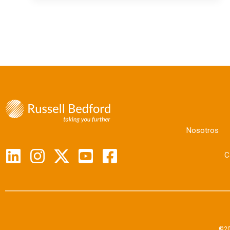
Nosotros
C
©20