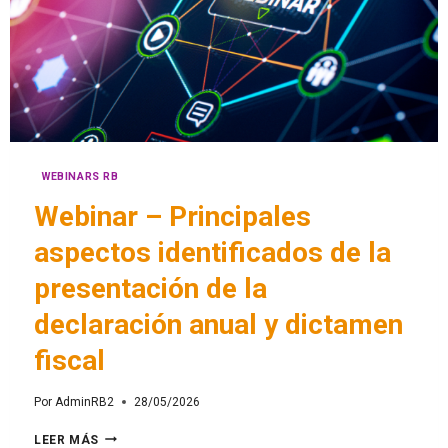
WEBINARS RB
Webinar – Principales
aspectos identificados de la
presentación de la
declaración anual y dictamen
fiscal
Por
AdminRB2
28/05/2026
LEER MÁS