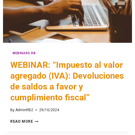
WEBINARS RB
WEBINAR: “Impuesto al valor
agregado (IVA): Devoluciones
de saldos a favor y
cumplimiento fiscal”
By
AdminRB2
29/10/2024
READ MORE