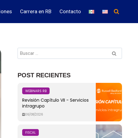
iones
Carrera en RB
Contacto
POST RECIENTES
WEBINARS RB
Revisión Capítulo VII - Servicios
intragrupo
06/08/2026
FISCAL