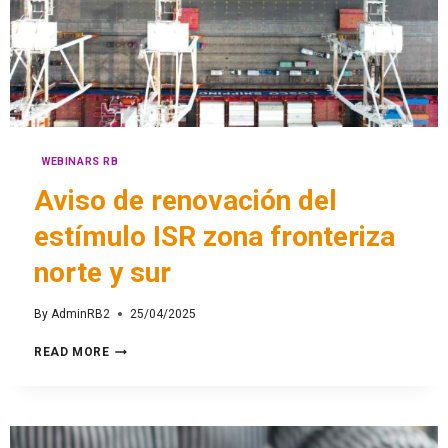
WEBINARS RB
Aviso de renovación del
estímulo ISR zona fronteriza
norte y sur
By
AdminRB2
25/04/2025
READ MORE