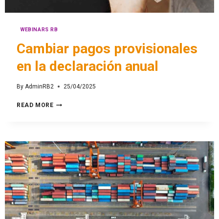
WEBINARS RB
Cambiar pagos provisionales
en la declaración anual
By
AdminRB2
25/04/2025
READ MORE