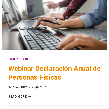
WEBINARS RB
Webinar Declaración Anual de
Personas Físicas
By
AdminRB2
25/04/2025
READ MORE