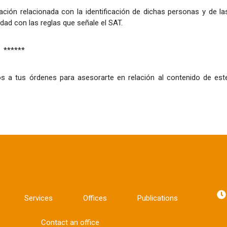
ción relacionada con la identificación de dichas personas y de la
ad con las reglas que señale el SAT.
******
s a tus órdenes para asesorarte en relación al contenido de est
Services
Offices
Publications
Contact an office